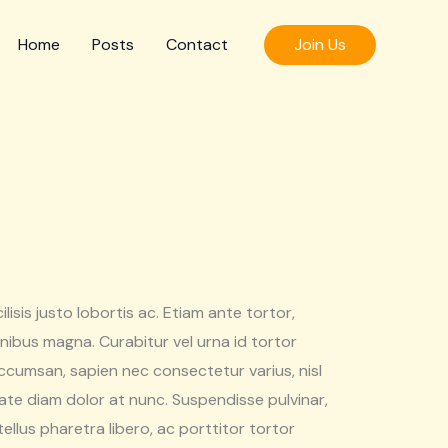
Join Us
Home
Posts
Contact
cilisis justo lobortis ac. Etiam ante tortor,
finibus magna. Curabitur vel urna id tortor
ccumsan, sapien nec consectetur varius, nisl
te diam dolor at nunc. Suspendisse pulvinar,
tellus pharetra libero, ac porttitor tortor