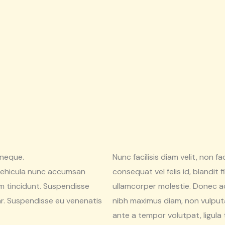
 neque.
Nunc facilisis diam velit, non fa
 vehicula nunc accumsan
consequat vel felis id, blandit 
im tincidunt. Suspendisse
ullamcorper molestie. Donec a
ar. Suspendisse eu venenatis
nibh maximus diam, non vulputa
ante a tempor volutpat, ligula 